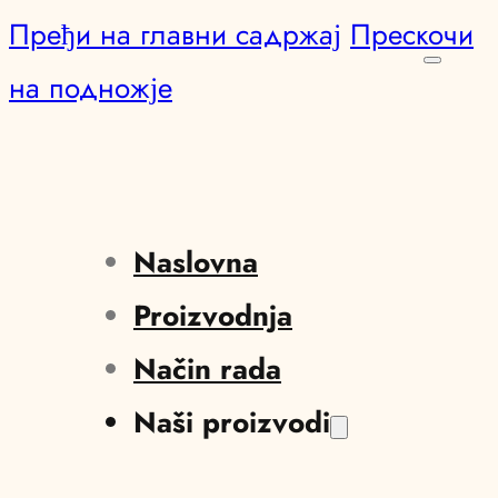
Пређи на главни садржај
Прескочи
на подножје
Naslovna
Proizvodnja
Način rada
Naši proizvodi