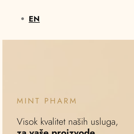
EN
MINT
PHARM
Visok
kvalitet
naših
usluga,
za
vaše
proizvode.